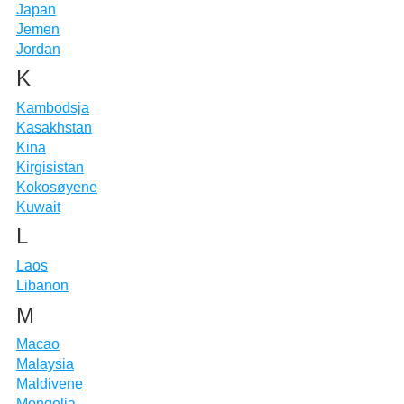
Japan
Jemen
Jordan
K
Kambodsja
Kasakhstan
Kina
Kirgisistan
Kokosøyene
Kuwait
L
Laos
Libanon
M
Macao
Malaysia
Maldivene
Mongolia