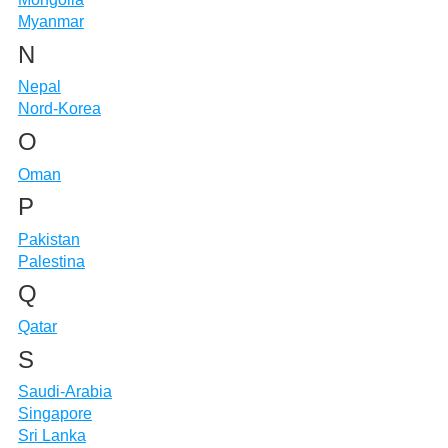
Myanmar
N
Nepal
Nord-Korea
O
Oman
P
Pakistan
Palestina
Q
Qatar
S
Saudi-Arabia
Singapore
Sri Lanka