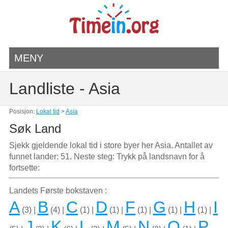
MENY
Landliste - Asia
Posisjon:
Lokal tid
>
Asia
Søk Land
Sjekk gjeldende lokal tid i store byer her Asia. Antallet av
funnet lander: 51. Neste steg: Trykk på landsnavn for å
fortsette:
Landets Første bokstaven :
A
B
C
D
F
G
H
I
(3) |
(4) |
(1) |
(1) |
(1) |
(1) |
(1) |
J
K
L
M
N
O
P