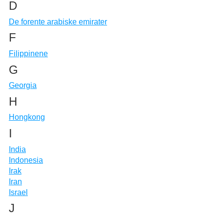
D
De forente arabiske emirater
F
Filippinene
G
Georgia
H
Hongkong
I
India
Indonesia
Irak
Iran
Israel
J