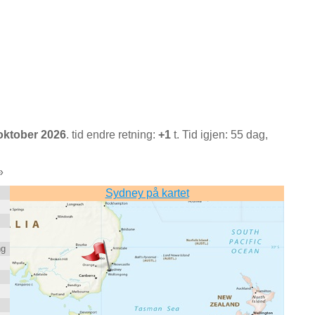
oktober 2026
. tid endre retning:
+1
t. Tid igjen: 55 dag,
»
Sydney på kartet
ng