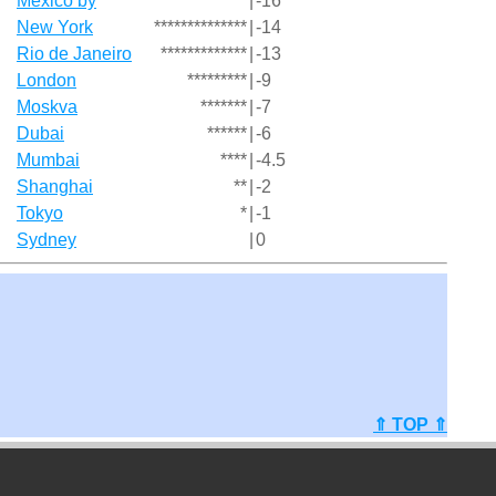
Mexico by
****************
|
-16
New York
**************
|
-14
Rio de Janeiro
*************
|
-13
London
*********
|
-9
Moskva
*******
|
-7
Dubai
******
|
-6
Mumbai
****
|
-4.5
Shanghai
**
|
-2
Tokyo
*
|
-1
Sydney
|
0
⇑ TOP ⇑