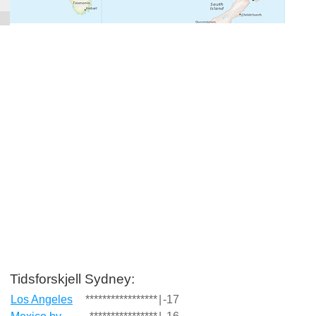
Tidsforskjell Sydney:
Los Angeles
*****************
|
-17