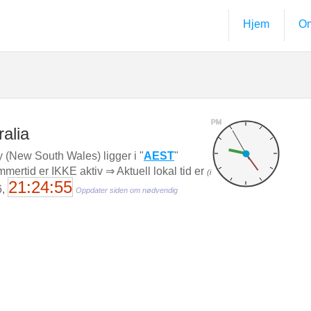
Hjem
Om
PM
ralia
 (New South Wales) ligger i "
AEST
"
mertid er IKKE aktiv ⇒ Aktuell lokal tid er
(i
21:24:56
6,
Oppdater siden om nødvendig