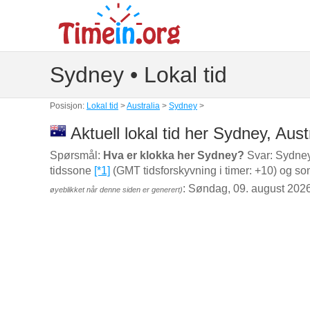
Sydney • Lokal tid
Posisjon:
Lokal tid
>
Australia
>
Sydney
>
Aktuell lokal tid her Sydney, Aust
Spørsmål:
Hva er klokka her Sydney?
Svar: Sydney
tidssone
[*1]
(GMT tidsforskyvning i timer: +10) og som
: Søndag, 09. august 202
øyeblikket når denne siden er generert)