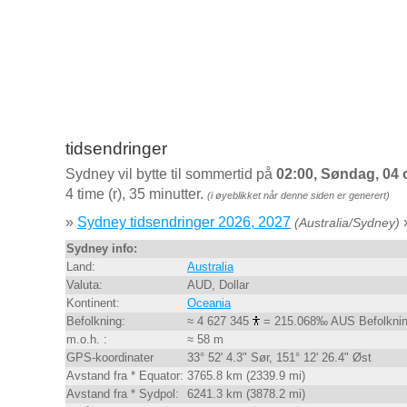
tidsendringer
Sydney vil bytte til sommertid på
02:00, Søndag, 04 
4 time (r), 35 minutter.
(i øyeblikket når denne siden er generert)
»
Sydney tidsendringer 2026, 2027
(Australia/Sydney)
Sydney info:
Land:
Australia
Valuta:
AUD, Dollar
Kontinent:
Oceania
Befolkning:
≈ 4 627 345
= 215.068‰ AUS Befolkni
m.o.h. :
≈ 58 m
GPS-koordinater
33° 52' 4.3" Sør, 151° 12' 26.4" Øst
Avstand fra * Equator:
3765.8 km (2339.9 mi)
Avstand fra * Sydpol:
6241.3 km (3878.2 mi)