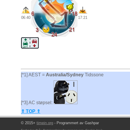
06:40
17:21
[*1] AEST =
Australia/Sydney
Tidssone
[*3] AC støpsel:
⇑ TOP ⇑
© 2015+
timein.org
- Programmert av Gashpar