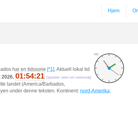
Hjem
Om
AM
ados har en tidssone
[*1]
, Aktuell lokal tid
01:54:22
t 2026,
Oppdater siden om nødvendig
dette landet (America/Barbados,
n byen under denne teksten. Kontinent:
nord-Amerika
.