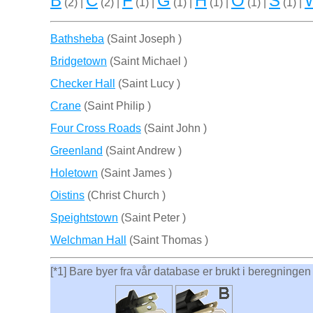
B
C
F
G
H
O
S
(2) |
(2) |
(1) |
(1) |
(1) |
(1) |
(1) |
Bathsheba
(Saint Joseph )
Bridgetown
(Saint Michael )
Checker Hall
(Saint Lucy )
Crane
(Saint Philip )
Four Cross Roads
(Saint John )
Greenland
(Saint Andrew )
Holetown
(Saint James )
Oistins
(Christ Church )
Speightstown
(Saint Peter )
Welchman Hall
(Saint Thomas )
[*1] Bare byer fra vår database er brukt i beregningen a