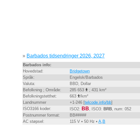
»
Barbados tidsendringer 2026, 2027
Barbados info:
Hovedstad:
Bridgetown
Språk:
Engelsk/Barbados
Valuta:
BBD, Dollar
Befolkning ; Område:
285 653
; 431 km²
Befolkningstetthet:
663
/km²
Landnummer
+1-246 [
telcode.info/bb
]
BB
ISO3166 koder:
ISO2:
, ISO3:
BRB
, num: 052
Postnummer format:
BB#####
AC støpsel:
115 V • 50 Hz •
A,B