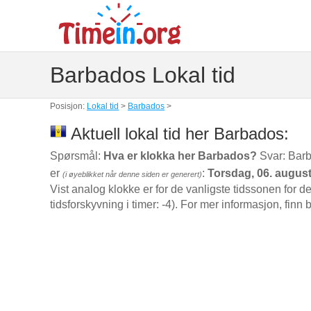
Barbados Lokal tid
Posisjon:
Lokal tid
>
Barbados
>
Aktuell lokal tid her Barbados:
Spørsmål:
Hva er klokka her Barbados?
Svar: Barb
er
:
Torsdag, 06. augus
(i øyeblikket når denne siden er generert)
Vist analog klokke er for de vanligste tidssonen for 
tidsforskyvning i timer: -4). For mer informasjon, fin