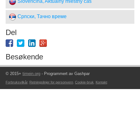
Slovenčina, Aktuálny miestny čas
Српски, Тачно време
Del
Besøkende
© 2015+
timein.org
- Programmert av Gashpar
Forbruksvilkår
,
Retningslinjer for personvern
,
Cookie-bruk
,
Kontakt