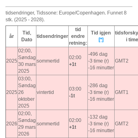
tidsendringer, Tidssone: Europe/Copenhagen. Funnet 8
stk. (2025 - 2028).
tid
Tid,
Tid igjen
tidsforsk
år
tidsendringer
endre
Dato
[*]
i tim
retning:
02:00,
-496 dag
Søndag
02:00
2025
sommertid
-3 time (r)
GMT2
30 mars
+1t
-16 minutter
2025
03:00,
Søndag
-286 dag
03:00
2025
26
vintertid
-3 time (r)
GMT1
-1t
oktober
-16 minutter
2025
02:00,
-132 dag
Søndag
02:00
2026
sommertid
-3 time (r)
GMT2
29 mars
+1t
-16 minutter
2026