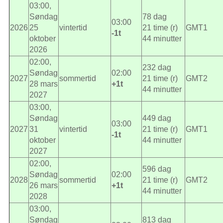
03:00,
Søndag
78 dag
03:00
2026
25
vintertid
21 time (r)
GMT1
-1t
oktober
44 minutter
2026
02:00,
232 dag
Søndag
02:00
2027
sommertid
21 time (r)
GMT2
28 mars
+1t
44 minutter
2027
03:00,
Søndag
449 dag
03:00
2027
31
vintertid
21 time (r)
GMT1
-1t
oktober
44 minutter
2027
02:00,
596 dag
Søndag
02:00
2028
sommertid
21 time (r)
GMT2
26 mars
+1t
44 minutter
2028
03:00,
Søndag
813 dag