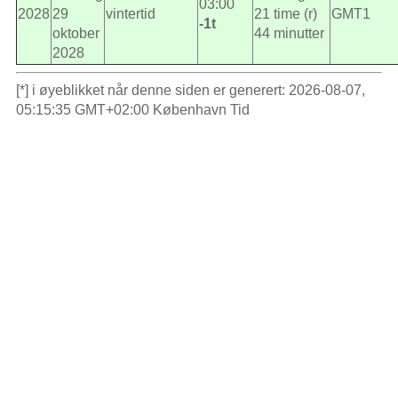
03:00
2028
29
vintertid
21 time (r)
GMT1
-1t
oktober
44 minutter
2028
[*] i øyeblikket når denne siden er generert: 2026-08-07,
05:15:35 GMT+02:00 København Tid