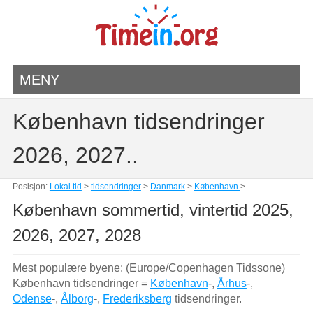
MENY
København tidsendringer
2026, 2027..
Posisjon:
Lokal tid
>
tidsendringer
>
Danmark
>
København
>
København sommertid, vintertid 2025,
2026, 2027, 2028
Mest populære byene: (Europe/Copenhagen Tidssone)
København tidsendringer =
København
-,
Århus
-,
Odense
-,
Ålborg
-,
Frederiksberg
tidsendringer.