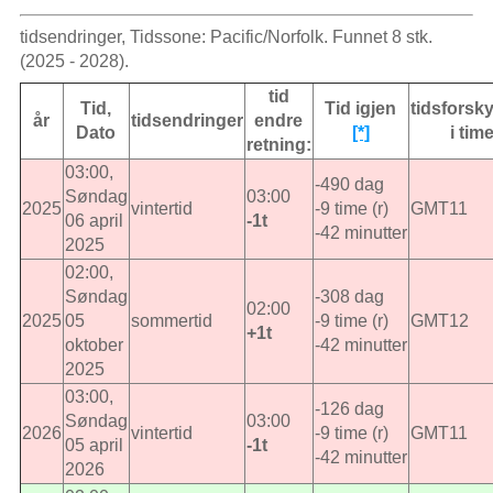
tidsendringer, Tidssone: Pacific/Norfolk. Funnet 8 stk.
(2025 - 2028).
tid
Tid,
Tid igjen
tidsforsk
år
tidsendringer
endre
Dato
[*]
i tim
retning:
03:00,
-490 dag
Søndag
03:00
2025
vintertid
-9 time (r)
GMT11
06 april
-1t
-42 minutter
2025
02:00,
Søndag
-308 dag
02:00
2025
05
sommertid
-9 time (r)
GMT12
+1t
oktober
-42 minutter
2025
03:00,
-126 dag
Søndag
03:00
2026
vintertid
-9 time (r)
GMT11
05 april
-1t
-42 minutter
2026