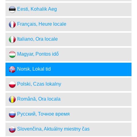
Eesti, Kohalik Aeg
Français, Heure locale
Italiano, Ora locale
Magyar, Pontos idő
Norsk, Lokal tid
Polski, Czas lokalny
Română, Ora locala
Русский, Точное время
Slovenčina, Aktuálny miestny čas