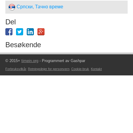
Српски, Тачно време
Del
Besøkende
© 2015+
timein.org
- Programmert av Gashpar
Forbruksvilkår
,
Retningslinjer for personvern
,
Cookie-bruk
,
Kontakt