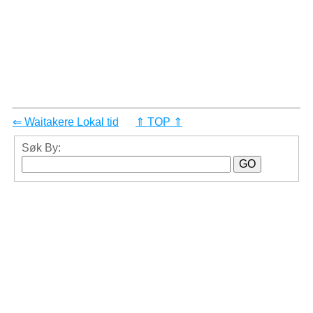
⇐ Waitakere Lokal tid
⇑ TOP ⇑
Søk By: