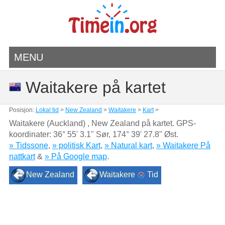
MENU
Waitakere på kartet
Posisjon:
Lokal tid
>
New Zealand
>
Waitakere
>
Kart
>
Waitakere (Auckland) , New Zealand på kartet. GPS-
koordinater:
36° 55' 3.1" Sør
,
174° 39' 27.8" Øst.
» Tidssone
,
» politisk Kart
,
» Natural kart
,
» Waitakere På
nattkart
&
» På Google map
.
New Zealand
Waitakere
Tid