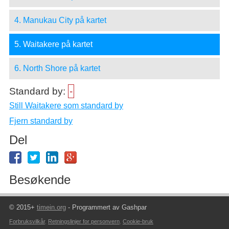
4. Manukau City på kartet
5. Waitakere på kartet
6. North Shore på kartet
Standard by:
-
Still Waitakere som standard by
Fjern standard by
Del
Besøkende
© 2015+
timein.org
- Programmert av Gashpar
Forbruksvilkår
,
Retningslinjer for personvern
,
Cookie-bruk