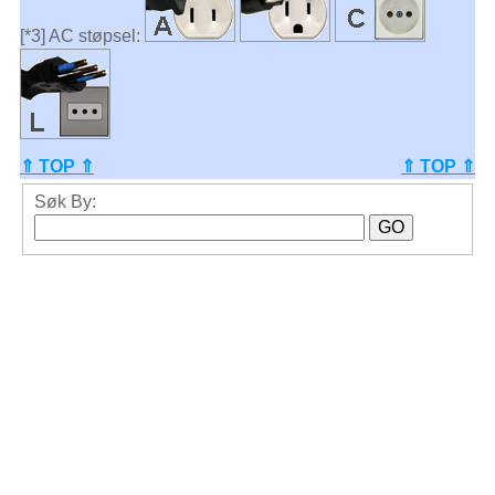
[*3] AC støpsel:
⇑ TOP ⇑
⇑ TOP ⇑
Søk By: