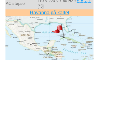
110 V,220 V • 60 Hz •
A,B,C,L
AC støpsel
[*3]
Havanna på kartet