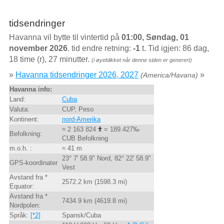
tidsendringer
Havanna vil bytte til vintertid på
01:00, Søndag, 01
november 2026
. tid endre retning:
-1
t. Tid igjen: 86 dag,
18 time (r), 27 minutter.
(i øyeblikket når denne siden er generert)
»
Havanna tidsendringer 2026, 2027
»
(America/Havana)
Havanna info:
Land:
Cuba
Valuta:
CUP, Peso
Kontinent:
nord-Amerika
≈ 2 163 824
= 189.427‰
Befolkning:
CUB Befolkning
m.o.h. :
≈ 41 m
23° 7' 58.9" Nord, 82° 22' 58.9"
GPS-koordinater
Vest
Avstand fra *
2572.2 km (1598.3 mi)
Equator:
Avstand fra *
7434.9 km (4619.8 mi)
Nordpolen:
Språk:
[*2]
Spansk/Cuba