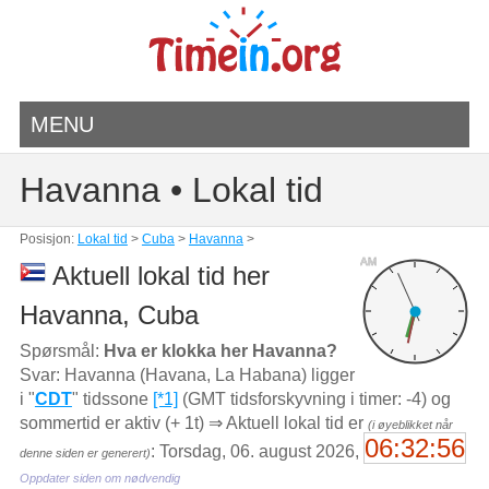
MENU
Havanna • Lokal tid
Posisjon:
Lokal tid
>
Cuba
>
Havanna
>
AM
Aktuell lokal tid her
Havanna, Cuba
Spørsmål:
Hva er klokka her Havanna?
Svar: Havanna (Havana, La Habana) ligger
i "
CDT
" tidssone
[*1]
(GMT tidsforskyvning i timer: -4) og
sommertid er aktiv (+ 1t) ⇒ Aktuell lokal tid er
(i øyeblikket når
06:32:56
: Torsdag, 06. august 2026,
denne siden er generert)
Oppdater siden om nødvendig