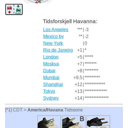
Tidsforskjell Havanna:
Los Angeles
***
|
-3
Mexico by
**
|
-2
New York
|
0
Rio de Janeiro
+1
|
*
London
+5
|
*****
Moskva
+7
|
*******
Dubai
+8
|
********
Mumbai
+9.5
|
*********
Shanghai
+12
|
************
Tokyo
+13
|
*************
Sydney
+14
|
**************
[*1] CDT =
America/Havana
Tidssone