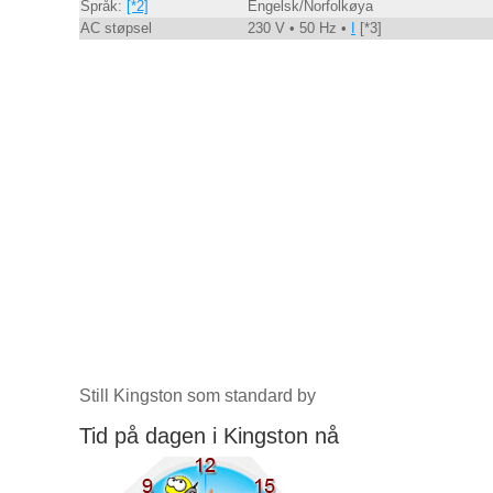
Språk:
[*2]
Engelsk/Norfolkøya
AC støpsel
230 V • 50 Hz •
I
[*3]
Still Kingston som standard by
Tid på dagen i Kingston nå