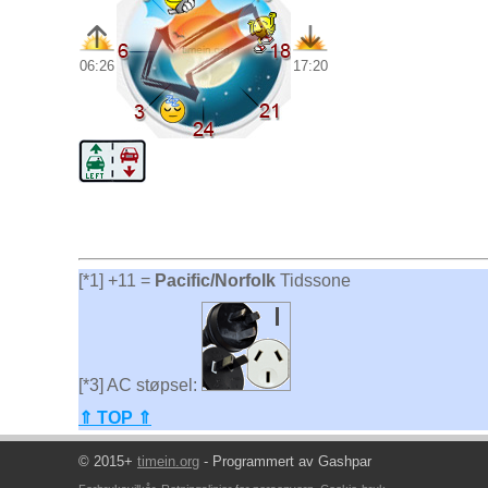
06:26
17:20
[*1] +11 =
Pacific/Norfolk
Tidssone
[*3] AC støpsel:
⇑ TOP ⇑
© 2015+
timein.org
- Programmert av Gashpar