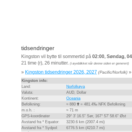
tidsendringer
Kingston vil bytte til sommertid på
02:00, Søndag, 04
21 time (r), 26 minutter.
(i øyeblikket når denne siden er generert)
»
Kingston tidsendringer 2026, 2027
»
(Pacific/Norfolk)
Kingston info:
Land:
Norfolkøya
Valuta:
AUD, Dollar
Kontinent:
Oceania
Befolkning:
≈ 880
= 481.4‰ NFK Befolkning
m.o.h. :
≈ 71 m
GPS-koordinater
29° 3' 16.5" Sør, 167° 57' 58.6" Øst
Avstand fra * Equator:
3230.6 km (2007.4 mi)
Avstand fra * Sydpol:
6776.5 km (4210.7 mi)