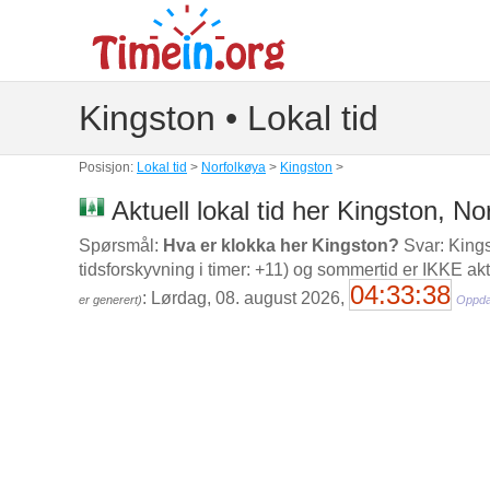
Kingston • Lokal tid
Posisjon:
Lokal tid
>
Norfolkøya
>
Kingston
>
Aktuell lokal tid her Kingston, No
Spørsmål:
Hva er klokka her Kingston?
Svar: Kingst
tidsforskyvning i timer: +11) og sommertid er IKKE akti
04:33:39
: Lørdag, 08. august 2026,
er generert)
Oppda