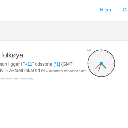
Hjem
Om
AM
rfolkøya
on ligger i "
+11
" tidssone
[*1]
(GMT
v ⇒ Aktuell lokal tid er
(i øyeblikket når denne siden
ter siden om nødvendig