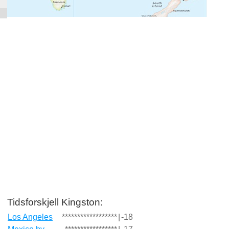
Tidsforskjell Kingston:
Los Angeles
******************
|
-18