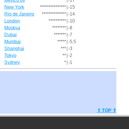
Mexico by
*****************
|
-17
New York
***************
|
-15
Rio de Janeiro
**************
|
-14
London
**********
|
-10
Moskva
********
|
-8
Dubai
*******
|
-7
Mumbai
*****
|
-5.5
Shanghai
***
|
-3
Tokyo
**
|
-2
Sydney
*
|
-1
⇑ TOP ⇑