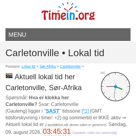
MENU
Carletonville • Lokal tid
Posisjon:
Lokal tid
>
Sør-Afrika
>
Carletonville
>
AM
Aktuell lokal tid her
Carletonville, Sør-Afrika
Spørsmål:
Hva er klokka her
Carletonville?
Svar: Carletonville
(Gauteng) ligger i "
SAST
" tidssone
[*1]
(GMT
tidsforskyvning i timer: +2) og sommertid er IKKE aktiv ⇒
Aktuell lokal tid er
: Søndag,
(i øyeblikket når denne siden er generert)
03:45:31
09. august 2026,
Oppdater siden om nødvendig