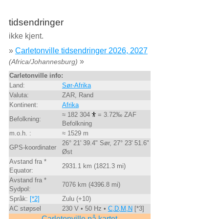
tidsendringer
ikke kjent.
»
Carletonville tidsendringer 2026, 2027
»
(Africa/Johannesburg)
Carletonville info:
Land:
Sør-Afrika
Valuta:
ZAR, Rand
Kontinent:
Afrika
≈ 182 304
= 3.72‰ ZAF
Befolkning:
Befolkning
m.o.h. :
≈ 1529 m
26° 21' 39.4" Sør, 27° 23' 51.6"
GPS-koordinater
Øst
Avstand fra *
2931.1 km (1821.3 mi)
Equator:
Avstand fra *
7076 km (4396.8 mi)
Sydpol:
Språk:
[*2]
Zulu (+10)
AC støpsel
230 V • 50 Hz •
C,D,M,N
[*3]
Carletonville på kartet