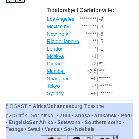
Tidsforskjell Carletonville:
Los Angeles
*********
|
-9
Mexico by
********
|
-8
New York
******
|
-6
Rio de Janeiro
*****
|
-5
London
*
|
-1
Moskva
+1
|
*
Dubai
+2
|
**
Mumbai
+3.5
|
***
Shanghai
+6
|
******
Tokyo
+7
|
*******
Sydney
+8
|
********
[*1] SAST =
Africa/Johannesburg
Tidssone
[*2] Språk i Sør-Afrika :
• Zulu • Xhosa • Afrikansk • Pedi
• Engelsk/Sør-Afrika • Setswana • Southern sotho •
Tsonga • Swati • Venda • Sør- Ndebele