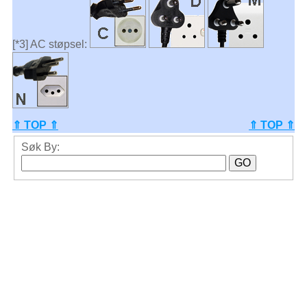
[*3] AC støpsel:
⇑ TOP ⇑
⇑ TOP ⇑
Søk By: