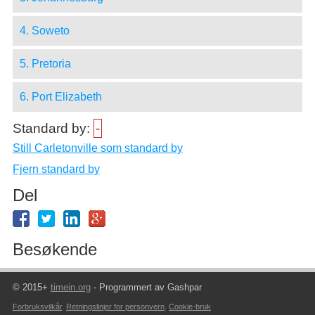
4. Soweto
5. Pretoria
6. Port Elizabeth
Standard by:
-
Still Carletonville som standard by
Fjern standard by
Del
Besøkende
© 2015+
timein.org
- Programmert av Gashpar
Forbruksvilkår
,
Retningslinjer for personvern
,
Cookie-bruk