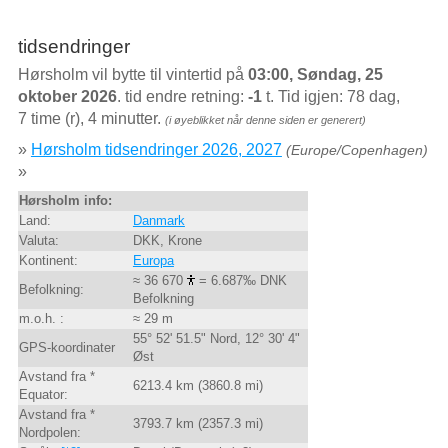
tidsendringer
Hørsholm vil bytte til vintertid på
03:00, Søndag, 25
oktober 2026
. tid endre retning:
-1
t. Tid igjen: 78 dag,
7 time (r), 4 minutter.
(i øyeblikket når denne siden er generert)
»
Hørsholm tidsendringer 2026, 2027
(Europe/Copenhagen)
»
Hørsholm info:
Land:
Danmark
Valuta:
DKK, Krone
Kontinent:
Europa
≈ 36 670
= 6.687‰ DNK
Befolkning:
Befolkning
m.o.h. :
≈ 29 m
55° 52' 51.5" Nord, 12° 30' 4"
GPS-koordinater
Øst
Avstand fra *
6213.4 km (3860.8 mi)
Equator:
Avstand fra *
3793.7 km (2357.3 mi)
Nordpolen: