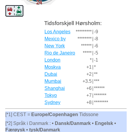
Tidsforskjell Hørsholm:
Los Angeles
*********
|
-9
Mexico by
********
|
-8
New York
******
|
-6
Rio de Janeiro
*****
|
-5
London
*
|
-1
Moskva
+1
|
*
Dubai
+2
|
**
Mumbai
+3.5
|
***
Shanghai
+6
|
******
Tokyo
+7
|
*******
Sydney
+8
|
********
[*1] CEST =
Europe/Copenhagen
Tidssone
[*2] Språk i Danmark :
• Dansk/Danmark • Engelsk •
Færøysk • tysk/Danmark