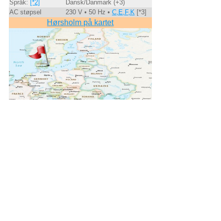
Språk:
[*2]
Dansk/Danmark (+3)
AC støpsel
230 V • 50 Hz •
C,E,F,K
[*3]
Hørsholm på kartet