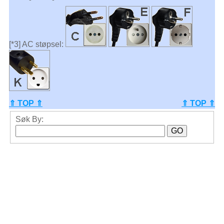
[*3] AC støpsel:
⇑ TOP ⇑
⇑ TOP ⇑
Søk By: