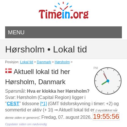
MENU
Hørsholm • Lokal tid
Posisjon:
Lokal tid
>
Danmark
>
Hørsholm
>
PM
Aktuell lokal tid her
Hørsholm, Danmark
Spørsmål:
Hva er klokka her Hørsholm?
Svar: Hørsholm (Capital Region) ligger i
"
CEST
" tidssone
[*1]
(GMT tidsforskyvning i timer: +2) og
sommertid er aktiv (+ 1t) ⇒ Aktuell lokal tid er
(i øyeblikket når
19:55:56
: Fredag, 07. august 2026,
denne siden er generert)
Oppdater siden om nødvendig