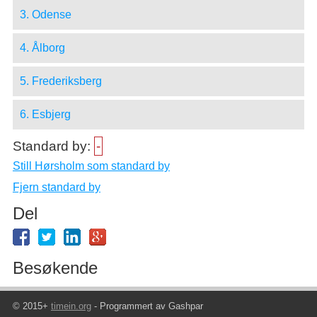
3. Odense
4. Ålborg
5. Frederiksberg
6. Esbjerg
Standard by:
-
Still Hørsholm som standard by
Fjern standard by
Del
Besøkende
© 2015+
timein.org
- Programmert av Gashpar