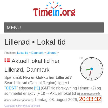
MENU
Lillerød • Lokal tid
Posisjon:
Lokal tid
>
Danmark
>
Lillerød
>
PM
Aktuell lokal tid her
Lillerød, Danmark
Spørsmål:
Hva er klokka her Lillerød?
Svar: Lillerød (Capital Region) ligger i
"
CEST
" tidssone
[*1]
(GMT tidsforskyvning i timer: +2) og
sommertid er aktiv (+ 1t) ⇒ Aktuell lokal tid er
(i øyeblikket når
20:33:32
: Lørdag, 08. august 2026,
denne siden er generert)
Oppdater siden om nødvendig