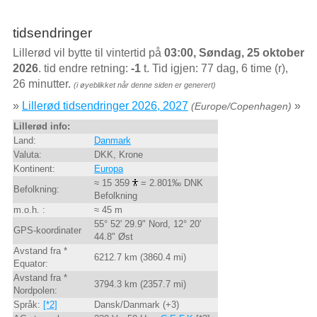
tidsendringer
Lillerød vil bytte til vintertid på
03:00, Søndag, 25 oktober
2026
. tid endre retning:
-1
t. Tid igjen: 77 dag, 6 time (r),
26 minutter.
(i øyeblikket når denne siden er generert)
»
Lillerød tidsendringer 2026, 2027
»
(Europe/Copenhagen)
Lillerød info:
Land:
Danmark
Valuta:
DKK, Krone
Kontinent:
Europa
≈ 15 359
= 2.801‰ DNK
Befolkning:
Befolkning
m.o.h. :
≈ 45 m
55° 52' 29.9" Nord, 12° 20'
GPS-koordinater
44.8" Øst
Avstand fra *
6212.7 km (3860.4 mi)
Equator:
Avstand fra *
3794.3 km (2357.7 mi)
Nordpolen:
Språk:
[*2]
Dansk/Danmark (+3)