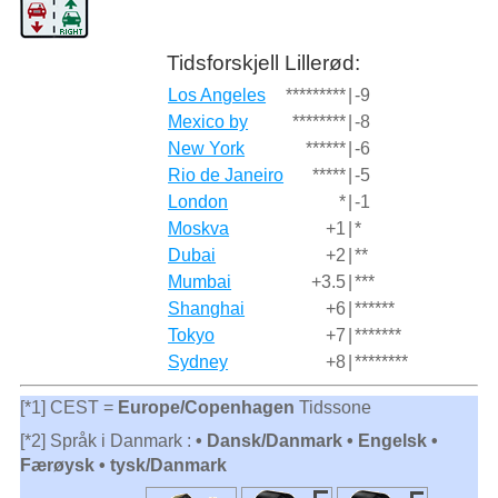
Tidsforskjell Lillerød:
Los Angeles
*********
|
-9
Mexico by
********
|
-8
New York
******
|
-6
Rio de Janeiro
*****
|
-5
London
*
|
-1
Moskva
+1
|
*
Dubai
+2
|
**
Mumbai
+3.5
|
***
Shanghai
+6
|
******
Tokyo
+7
|
*******
Sydney
+8
|
********
[*1] CEST =
Europe/Copenhagen
Tidssone
[*2] Språk i Danmark :
• Dansk/Danmark • Engelsk •
Færøysk • tysk/Danmark