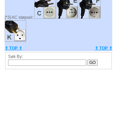
[*3] AC støpsel:
⇑ TOP ⇑
⇑ TOP ⇑
Søk By: