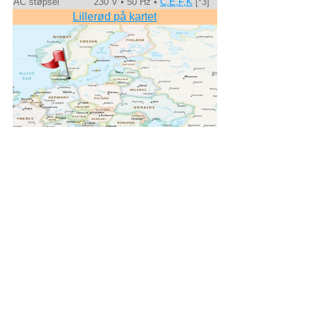
AC støpsel
230 V • 50 Hz •
C,E,F,K
[*3]
Lillerød på kartet