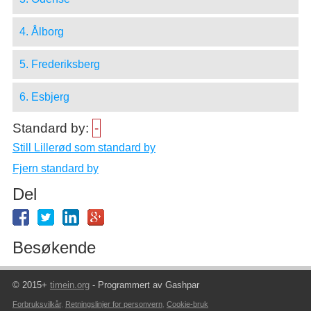
4. Ålborg
5. Frederiksberg
6. Esbjerg
Standard by:
-
Still Lillerød som standard by
Fjern standard by
Del
Besøkende
© 2015+
timein.org
- Programmert av Gashpar
Forbruksvilkår
,
Retningslinjer for personvern
,
Cookie-bruk