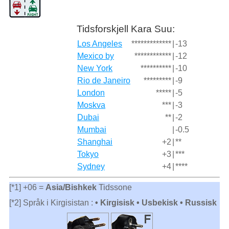
Tidsforskjell Kara Suu:
Los Angeles
*************
|
-13
Mexico by
************
|
-12
New York
**********
|
-10
Rio de Janeiro
*********
|
-9
London
*****
|
-5
Moskva
***
|
-3
Dubai
**
|
-2
Mumbai
|
-0.5
Shanghai
+2
|
**
Tokyo
+3
|
***
Sydney
+4
|
****
[*1] +06 =
Asia/Bishkek
Tidssone
[*2] Språk i Kirgisistan :
• Kirgisisk • Usbekisk • Russisk