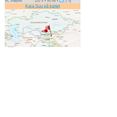
AC støpsel
220 V • 50 Hz •
C,F
[*3]
Kara Suu på kartet