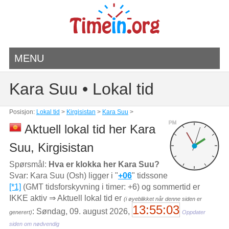
MENU
Kara Suu • Lokal tid
Posisjon:
Lokal tid
>
Kirgisistan
>
Kara Suu
>
PM
Aktuell lokal tid her Kara
Suu, Kirgisistan
Spørsmål:
Hva er klokka her Kara Suu?
Svar: Kara Suu (Osh) ligger i "
+06
" tidssone
[*1]
(GMT tidsforskyvning i timer: +6) og sommertid er
IKKE aktiv ⇒ Aktuell lokal tid er
(i øyeblikket når denne siden er
13:55:03
: Søndag, 09. august 2026,
generert)
Oppdater
siden om nødvendig