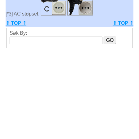
[*3] AC støpsel:
⇑ TOP ⇑
⇑ TOP ⇑
Søk By: