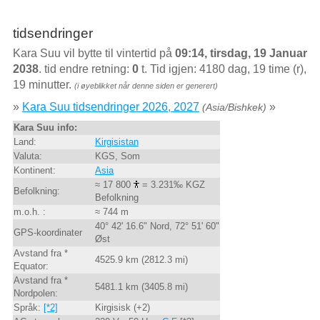
tidsendringer
Kara Suu vil bytte til vintertid på
09:14, tirsdag, 19 Januar
2038
. tid endre retning:
0
t. Tid igjen: 4180 dag, 19 time (r),
19 minutter.
(i øyeblikket når denne siden er generert)
»
Kara Suu tidsendringer 2026, 2027
»
(Asia/Bishkek)
Kara Suu info:
Land:
Kirgisistan
Valuta:
KGS, Som
Kontinent:
Asia
≈ 17 800
= 3.231‰ KGZ
Befolkning:
Befolkning
m.o.h. :
≈ 744 m
40° 42' 16.6" Nord, 72° 51' 60"
GPS-koordinater
Øst
Avstand fra *
4525.9 km (2812.3 mi)
Equator:
Avstand fra *
5481.1 km (3405.8 mi)
Nordpolen:
Språk:
[*2]
Kirgisisk (+2)