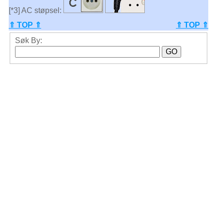
[*3] AC støpsel:
⇑ TOP ⇑
⇑ TOP ⇑
Søk By: