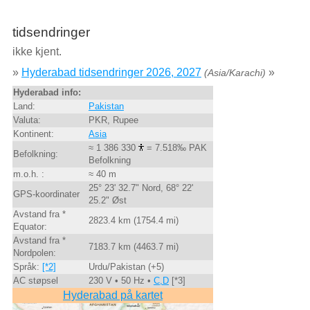
tidsendringer
ikke kjent.
»
Hyderabad tidsendringer 2026, 2027
»
(Asia/Karachi)
Hyderabad info:
Land:
Pakistan
Valuta:
PKR, Rupee
Kontinent:
Asia
≈ 1 386 330
= 7.518‰ PAK
Befolkning:
Befolkning
m.o.h. :
≈ 40 m
25° 23' 32.7" Nord, 68° 22'
GPS-koordinater
25.2" Øst
Avstand fra *
2823.4 km (1754.4 mi)
Equator:
Avstand fra *
7183.7 km (4463.7 mi)
Nordpolen:
Språk:
[*2]
Urdu/Pakistan (+5)
AC støpsel
230 V • 50 Hz •
C,D
[*3]
Hyderabad på kartet