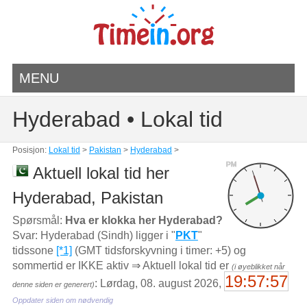
MENU
Hyderabad • Lokal tid
Posisjon:
Lokal tid
>
Pakistan
>
Hyderabad
>
PM
Aktuell lokal tid her
Hyderabad, Pakistan
Spørsmål:
Hva er klokka her Hyderabad?
Svar: Hyderabad (Sindh) ligger i "
PKT
"
tidssone
[*1]
(GMT tidsforskyvning i timer: +5) og
sommertid er IKKE aktiv ⇒ Aktuell lokal tid er
(i øyeblikket når
19:57:57
: Lørdag, 08. august 2026,
denne siden er generert)
Oppdater siden om nødvendig