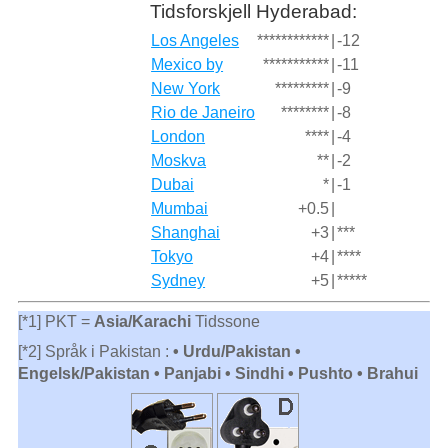
Tidsforskjell Hyderabad:
Los Angeles
************
|
-12
Mexico by
***********
|
-11
New York
*********
|
-9
Rio de Janeiro
********
|
-8
London
****
|
-4
Moskva
**
|
-2
Dubai
*
|
-1
Mumbai
+0.5
|
Shanghai
+3
|
***
Tokyo
+4
|
****
Sydney
+5
|
*****
[*1] PKT =
Asia/Karachi
Tidssone
[*2] Språk i Pakistan :
• Urdu/Pakistan •
Engelsk/Pakistan • Panjabi • Sindhi • Pushto • Brahui