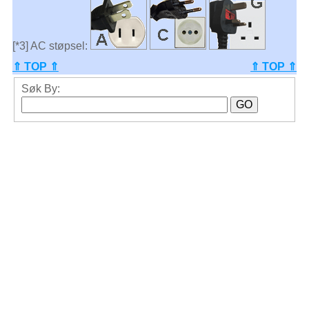
[*3] AC støpsel:
⇑ TOP ⇑
⇑ TOP ⇑
Søk By: