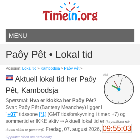
MENU
Paôy Pêt • Lokal tid
Posisjon:
Lokal tid
>
Kambodsja
>
Paôy Pêt
>
AM
Aktuell lokal tid her Paôy
Pêt, Kambodsja
Spørsmål:
Hva er klokka her Paôy Pêt?
Svar: Paôy Pêt (Banteay Meanchey) ligger i
"
+07
" tidssone
[*1]
(GMT tidsforskyvning i timer: +7) og
sommertid er IKKE aktiv ⇒ Aktuell lokal tid er
(i øyeblikket når
09:55:03
: Fredag, 07. august 2026,
denne siden er generert)
Oppdater siden om nødvendig