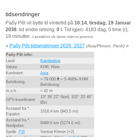
tidsendringer
Paôy Pêt vil bytte til vintertid på
10:14, tirsdag, 19 Januar
2038
. tid endre retning:
0
t. Tid igjen: 4183 dag, 0 time (r),
19 minutter.
(i øyeblikket når denne siden er generert)
»
Paôy Pêt tidsendringer 2026, 2027
»
(Asia/Phnom_Penh)
Paôy Pêt info:
Land:
Kambodsja
Valuta:
KHR, Riels
Kontinent:
Asia
≈ 79 000
= 5.466‰ KHM
Befolkning:
Befolkning
m.o.h. :
≈ 42 m
13° 39' 22" Nord, 102° 33' 45"
GPS-koordinater
Øst
Avstand fra *
1518.4 km (943.5 mi)
Equator:
Avstand fra *
8488.6 km (5274.6 mi)
Nordpolen:
Språk:
[*2]
Sentral Khmer (+2)