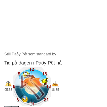
Still Paôy Pêt som standard by
Tid på dagen i Paôy Pêt nå
05:55
18:35