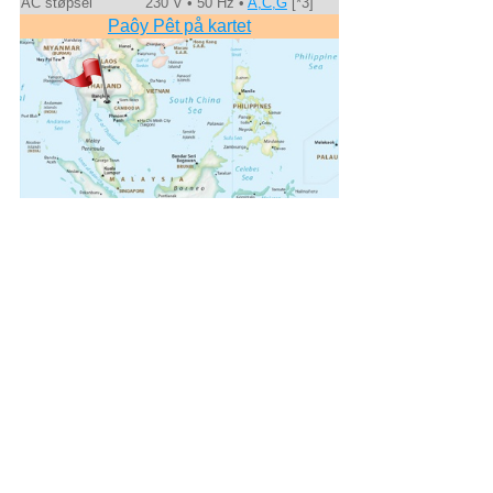
AC støpsel
230 V • 50 Hz •
A,C,G
[*3]
Paôy Pêt på kartet