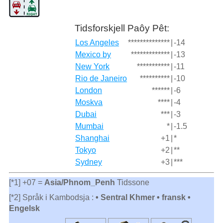
Tidsforskjell Paôy Pêt:
Los Angeles
**************
|
-14
Mexico by
*************
|
-13
New York
***********
|
-11
Rio de Janeiro
**********
|
-10
London
******
|
-6
Moskva
****
|
-4
Dubai
***
|
-3
Mumbai
*
|
-1.5
Shanghai
+1
|
*
Tokyo
+2
|
**
Sydney
+3
|
***
[*1] +07 =
Asia/Phnom_Penh
Tidssone
[*2] Språk i Kambodsja :
• Sentral Khmer • fransk •
Engelsk